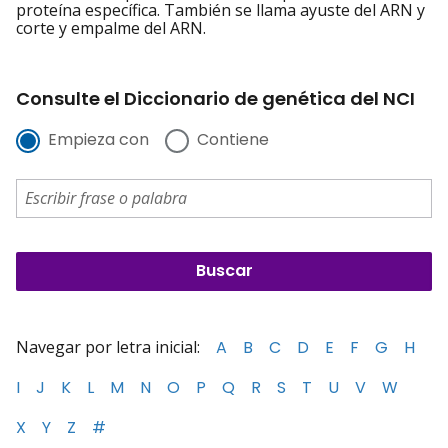
proteína específica. También se llama ayuste del ARN y
corte y empalme del ARN.
Consulte el Diccionario de genética del NCI
Empieza con
Contiene
Navegar por letra inicial:
A
B
C
D
E
F
G
H
I
J
K
L
M
N
O
P
Q
R
S
T
U
V
W
X
Y
Z
#