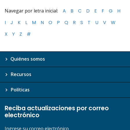
Navegar por letra inicial:
A
B
C
D
E
F
G
H
I
J
K
L
M
N
O
P
Q
R
S
T
U
V
W
X
Y
Z
#
Quiénes somos
Recursos
Políticas
Reciba actualizaciones por correo
electrónico
Ingrese su correo electrónico