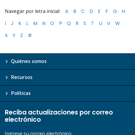
Navegar por letra inicial:
A
B
C
D
E
F
G
H
I
J
K
L
M
N
O
P
Q
R
S
T
U
V
W
X
Y
Z
#
Quiénes somos
Recursos
Políticas
Reciba actualizaciones por correo
electrónico
Ingrese su correo electrónico