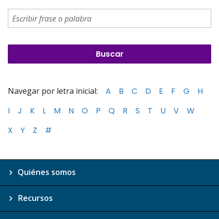
Navegar por letra inicial:
A
B
C
D
E
F
G
H
I
J
K
L
M
N
O
P
Q
R
S
T
U
V
W
X
Y
Z
#
Quiénes somos
Recursos