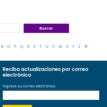
N
O
P
Q
R
S
T
U
V
W
X
Y
Z
#
Reciba actualizaciones por correo
electrónico
Ingrese su correo electrónico