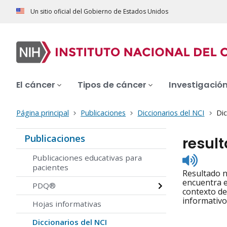
Un sitio oficial del Gobierno de Estados Unidos
El cáncer
Tipos de cáncer
Investigació
Página principal
Publicaciones
Diccionarios del NCI
Dic
Publicaciones
resul
Listen
Publicaciones educativas para
to
pacientes
Resultado n
pronunc
encuentra e
PDQ®
contexto de
informativo
Hojas informativas
Diccionarios del NCI