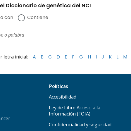
el Diccionario de genética del NCI
a con
Contiene
letra inicial:
A
B
C
D
E
F
G
H
I
J
K
L
M
Políticas
Accesibilidad
Ley de Libre Acceso a la
Información (FOIA)
áncer
Confidencialidad y seguridad