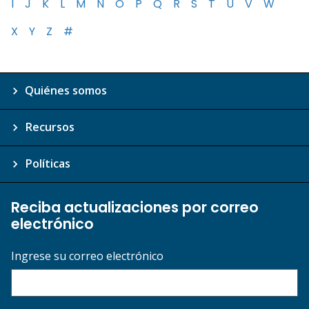
I
J
K
L
M
N
O
P
Q
R
S
T
U
V
W
X
Y
Z
#
Quiénes somos
Recursos
Políticas
Reciba actualizaciones por correo
electrónico
Ingrese su correo electrónico